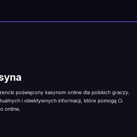
asyna
zencki poświęcony kasynom online dla polskich graczy.
ktualnych i obiektywnych informacji, które pomogą Ci
o online.