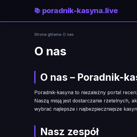
poradnik-kasyna.live
📚
Strona główna
›
O nas
O nas
O nas – Poradnik-k
Poradnik-kasyna to niezależny portal recen
Naszą misją jest dostarczanie rzetelnych, a
wybrać najlepsze i najbezpieczniejsze kasyn
Nasz zespół