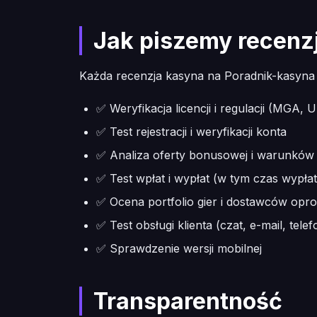
Jak piszemy recenz
Każda recenzja kasyna na Poradnik-kasyna 
✅ Weryfikacja licencji i regulacji (MGA,
✅ Test rejestracji i weryfikacji konta
✅ Analiza oferty bonusowej i warunków
✅ Test wpłat i wypłat (w tym czas wypłat
✅ Ocena portfolio gier i dostawców op
✅ Test obsługi klienta (czat, e-mail, telef
✅ Sprawdzenie wersji mobilnej
Transparentność