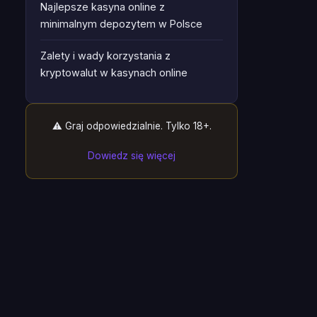
Najlepsze kasyna online z
minimalnym depozytem w Polsce
Zalety i wady korzystania z
kryptowalut w kasynach online
⚠️ Graj odpowiedzialnie. Tylko 18+.
Dowiedz się więcej