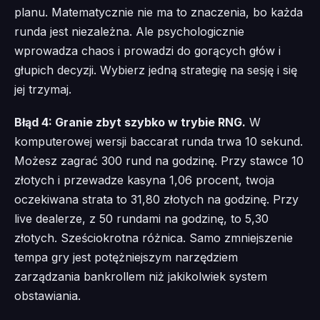
planu. Matematycznie nie ma to znaczenia, bo każda
runda jest niezależna. Ale psychologicznie
wprowadza chaos i prowadzi do gorących głów i
głupich decyzji. Wybierz jedną strategię na sesję i się
jej trzymaj.
Błąd 4: Granie zbyt szybko w trybie RNG.
W
komputerowej wersji baccarat runda trwa 10 sekund.
Możesz zagrać 300 rund na godzinę. Przy stawce 10
złotych i przewadze kasyna 1,06 procent, twoja
oczekiwana strata to 31,80 złotych na godzinę. Przy
live dealerze, z 50 rundami na godzinę, to 5,30
złotych. Sześciokrotna różnica. Samo zmniejszenie
tempa gry jest potężniejszym narzędziem
zarządzania bankrollem niż jakikolwiek system
obstawiania.