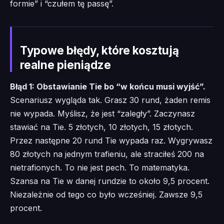
formie” i “czułem tę passę”.
Typowe błędy, które kosztują
realne pieniądze
Błąd 1: Obstawianie Tie bo “w końcu musi wyjść”.
Scenariusz wygląda tak. Grasz 30 rund, żaden remis
nie wypada. Myślisz, że jest “zaległy”. Zaczynasz
stawiać na Tie. 5 złotych, 10 złotych, 15 złotych.
Przez następne 20 rund Tie wypada raz. Wygrywasz
80 złotych na jednym trafieniu, ale straciłeś 200 na
nietrafionych. To nie jest pech. To matematyka.
Szansa na Tie w danej rundzie to około 9,5 procent.
Niezależnie od tego co było wcześniej. Zawsze 9,5
procent.