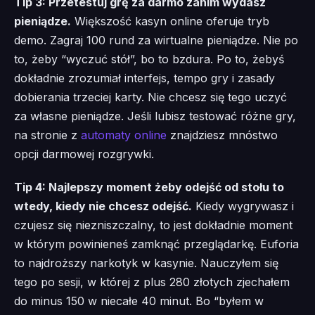
Tip 3: Przetestuj grę za darmo zanim wydasz
pieniądze.
Większość kasyn online oferuje tryb
demo. Zagraj 100 rund za wirtualne pieniądze. Nie po
to, żeby “wyczuć stół”, bo to bzdura. Po to, żebyś
dokładnie zrozumiał interfejs, tempo gry i zasady
dobierania trzeciej karty. Nie chcesz się tego uczyć
za własne pieniądze. Jeśli lubisz testować różne gry,
na stronie z
automaty online
znajdziesz mnóstwo
opcji darmowej rozgrywki.
Tip 4: Najlepszy moment żeby odejść od stołu to
wtedy, kiedy nie chcesz odejść.
Kiedy wygrywasz i
czujesz się niezniszczalny, to jest dokładnie moment
w którym powinieneś zamknąć przeglądarkę. Euforia
to najdroższy narkotyk w kasynie. Nauczyłem się
tego po sesji, w której z plus 280 złotych zjechałem
do minus 150 w niecałe 40 minut. Bo “byłem w