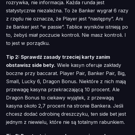
rozrywka, nie informacja. Każda runda jest
statystycznie niezależna. To że Banker wygrał 6 razy
z rzędu nie oznacza, że Player jest “następny”. Ani
że Banker jest “w passie”. Tablice wyników istnieją po
to, żebyś miał poczucie kontroli. Nie masz kontroli. I
to jest w porządku.
Tip 2: Sprawdź zasady trzeciej karty zanim
obstawisz side bety.
Wiele kasyn oferuje zakłady
boczne przy baccarat. Player Pair, Banker Pair, Big,
Small, Lucky 6, Dragon Bonus. Niektóre z nich mają
przewagę kasyna przekraczającą 10 procent. Ale
Dragon Bonus to ciekawy wyjątek, z przewagą
kasyna około 2,7 procent na stronie Bankera. Jeśli
chcesz dodać odrobinę dreszczyku, ten side bet jest
jednym z niewielu, które nie są totalnym rabunkiem.