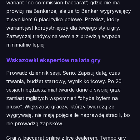
wariant “no commission baccarat”, gdzie nie ma
prowizji na Bankerze, ale za to Banker wygrywający
z wynikiem 6 płaci tylko połowę. Przelicz, który
wariant jest korzystniejszy dla twojego stylu gry.
Zazwyczaj tradycyjna wersja z prowizją wypada
minimalnie lepiej.
Wskazówki ekspertów na lata gry
Prowadź dziennik sesji. Serio. Zapisuj datę, czas
trwania, budżet startowy, wynik końcowy. Po 20
sesjach będziesz miał twarde dane o swojej grze
zamiast mglistych wspomnień “chyba byłem na
plusie”. Większość graczy, którzy twierdzą że
wygrywają, nie mają pojęcia ile naprawdę stracili, bo
nie prowadzą zapisków.
Graj w baccarat online z live dealerem. Tempo gry