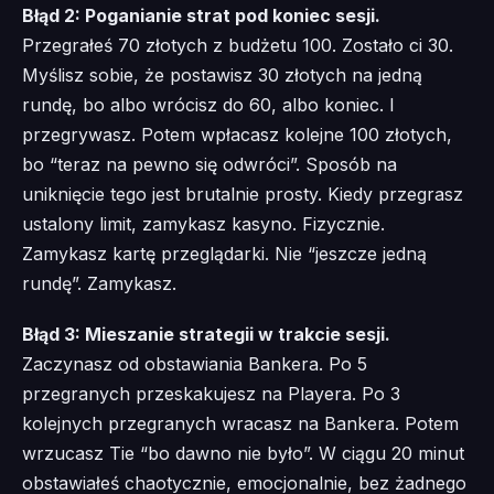
Błąd 2: Poganianie strat pod koniec sesji.
Przegrałeś 70 złotych z budżetu 100. Zostało ci 30.
Myślisz sobie, że postawisz 30 złotych na jedną
rundę, bo albo wrócisz do 60, albo koniec. I
przegrywasz. Potem wpłacasz kolejne 100 złotych,
bo “teraz na pewno się odwróci”. Sposób na
uniknięcie tego jest brutalnie prosty. Kiedy przegrasz
ustalony limit, zamykasz kasyno. Fizycznie.
Zamykasz kartę przeglądarki. Nie “jeszcze jedną
rundę”. Zamykasz.
Błąd 3: Mieszanie strategii w trakcie sesji.
Zaczynasz od obstawiania Bankera. Po 5
przegranych przeskakujesz na Playera. Po 3
kolejnych przegranych wracasz na Bankera. Potem
wrzucasz Tie “bo dawno nie było”. W ciągu 20 minut
obstawiałeś chaotycznie, emocjonalnie, bez żadnego