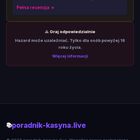
Pełna recenzja →
⚠️
Graj odpowiedzialnie
Hazard może uzależniać. Tylko dla osób powyżej 18
roku życia.
Więcej informacji
poradnik-kasyna.live
📚