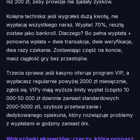
niż 200 zł, żeby prowizje nie zjadały zysków.
Kolejna technika: jeśli wygrałeś dużą kwotę, nie
wypłacaj wszystkiego naraz. Wypłać 70%, resztę
zostaw jako bankroll. Dlaczego? Bo pełna wypłata +
ponowna wpłata = dwie transakcje, dwie weryfikacje,
dwa razy czekanie. Zostawiając część na koncie,
masz ciągłość gry bez przestojów.
Trzecia sprawa: jeśli kasyno oferuje program VIP, a
wypłacasz regularnie powyżej 2000 zł miesięcznie,
zgłoś się. VIPy mają wyższe limity wypłat (często 10
000-50 000 zł dziennie zamiast standardowych
2000-5000 zł), szybsze przetwarzanie i
dedykowanego opiekuna, który rozwiązuje problemy
z wypłatami w godziny zamiast dni.
Wskazówki ekspertów: rzeczy, które poznasz