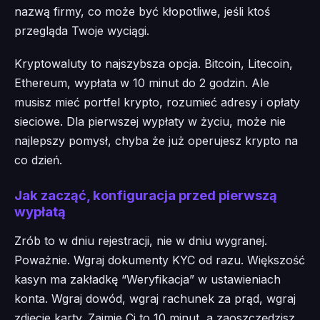
nazwą firmy, co może być kłopotliwe, jeśli ktoś
przegląda Twoje wyciągi.
Kryptowaluty to najszybsza opcja. Bitcoin, Litecoin,
Ethereum, wypłata w 10 minut do 2 godzin. Ale
musisz mieć portfel krypto, rozumieć adresy i opłaty
sieciowe. Dla pierwszej wypłaty w życiu, może nie
najlepszy pomysł, chyba że już operujesz krypto na
co dzień.
Jak zacząć, konfiguracja przed pierwszą
wypłatą
Zrób to w dniu rejestracji, nie w dniu wygranej.
Poważnie. Wgraj dokumenty KYC od razu. Większość
kasyn ma zakładkę “Weryfikacja” w ustawieniach
konta. Wgraj dowód, wgraj rachunek za prąd, wgraj
zdjęcie karty. Zajmie Ci to 10 minut, a zaoszczędzisz