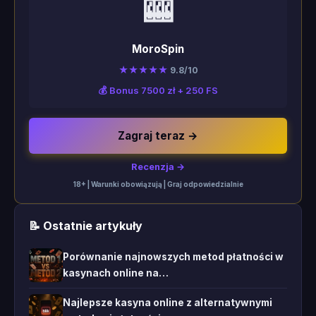
🎰
MoroSpin
★★★★★
9.8/10
💰 Bonus 7500 zł + 250 FS
Zagraj teraz →
Recenzja →
18+ | Warunki obowiązują | Graj odpowiedzialnie
📝 Ostatnie artykuły
Porównanie najnowszych metod płatności w
kasynach online na…
Najlepsze kasyna online z alternatywnymi