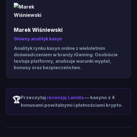
Marek Wiśniewski
Główny analityk kasyn
Analityk rynku kasyn online z wieloletnim
doświadczeniem w branży iGaming. Osobiście
testuje platformy, analizuje warunki wypłat,
bonusy oraz bezpieczeństwo.
Przeczytaj
recenzję Lanista
— kasyno z 4
🏆
bonusami powitalnymi i płatnościami krypto.