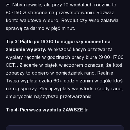
zł. Niby niewiele, ale przy 10 wypłatach rocznie to
80-150 zł stracone na przewalutowaniu. Rozważ
konto walutowe w euro, Revolut czy Wise załatwia
sprawę za darmo w pięć minut.
Tip 3: Piątki po 16:00 to najgorszy moment na
zlecenie wypłaty.
Większość kasyn przetwarza
wypłaty ręcznie w godzinach pracy biura (9:00-17:00
CET). Zlecenie w piątek wieczorem oznacza, że ktoś
zobaczy to dopiero w poniedziałek rano. Realnie
Twoja wypłata czeka 60+ godzin zanim w ogóle ktoś
na nią spojrzy. Zlecaj wypłaty we wtorki i środy rano,
empirycznie najszybsze przetwarzanie.
Tip 4: Pierwsza wypłata ZAWSZE tr