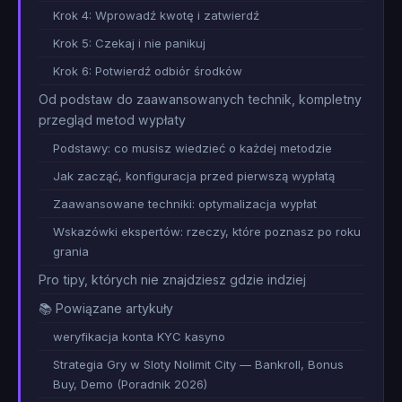
Krok 4: Wprowadź kwotę i zatwierdź
Krok 5: Czekaj i nie panikuj
Krok 6: Potwierdź odbiór środków
Od podstaw do zaawansowanych technik, kompletny
przegląd metod wypłaty
Podstawy: co musisz wiedzieć o każdej metodzie
Jak zacząć, konfiguracja przed pierwszą wypłatą
Zaawansowane techniki: optymalizacja wypłat
Wskazówki ekspertów: rzeczy, które poznasz po roku
grania
Pro tipy, których nie znajdziesz gdzie indziej
📚 Powiązane artykuły
weryfikacja konta KYC kasyno
Strategia Gry w Sloty Nolimit City — Bankroll, Bonus
Buy, Demo (Poradnik 2026)