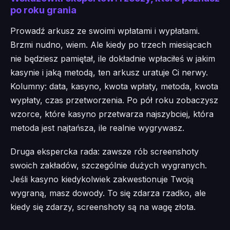
po roku grania
Prowadź arkusz ze swoimi wpłatami i wypłatami.
Brzmi nudno, wiem. Ale kiedy po trzech miesiącach
nie będziesz pamiętał, ile dokładnie wpłaciłeś w jakim
kasynie i jaką metodą, ten arkusz uratuje Ci nerwy.
Kolumny: data, kasyno, kwota wpłaty, metoda, kwota
wypłaty, czas przetworzenia. Po pół roku zobaczysz
wzorce, które kasyno przetwarza najszybciej, która
metoda jest najtańsza, ile realnie wygrywasz.
Druga ekspercka rada: zawsze rób screenshoty
swoich zakładów, szczególnie dużych wygranych.
Jeśli kasyno kiedykolwiek zakwestionuje Twoją
wygraną, masz dowody. To się zdarza rzadko, ale
kiedy się zdarzy, screenshoty są na wagę złota.