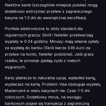
Niektóre banki (szczególnie mniejsze polskie) mogą
dodatkowo wstrzymać przelew z zagranicznego
kasyna na 1-2 dni do wewnętrznej weryfikacji.
Portfele elektroniczne to złoty standard dla
regularnych graczy. Skrill i Neteller przetwarzają
wypłaty w 0-24 godziny. Minusy: mają własne opłaty
za wypłatę do banku (Skrill bierze 3.95 euro za
przelew na konto, Neteller podobnie). Jeśli grasz
rzadko, te prowizje zjadają zyski z małych
wygranych.
Karty płatnicze to naturalna opcja, wpłaciłeś kartą,
wypłacasz na kartę. Problem: Visa obsługuje wypłaty,
Mastercard w wielu kasynach nie. Czas: 1-5 dni
roboczych. Dodatkowy minus, na wyciągu
bankowym pojawi się transakcja z zagraniczną