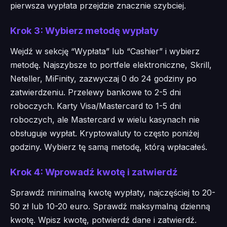
pierwsza wypłata przejdzie znacznie szybciej.
Krok 3: Wybierz metodę wypłaty
Wejdź w sekcję “Wypłata” lub “Cashier” i wybierz
metodę. Najszybsze to portfele elektroniczne, Skrill,
Neteller, MiFinity, zazwyczaj 0 do 24 godziny po
zatwierdzeniu. Przelewy bankowe to 2-5 dni
roboczych. Karty Visa/Mastercard to 1-5 dni
roboczych, ale Mastercard w wielu kasynach nie
obsługuje wypłat. Kryptowaluty to często poniżej
godziny. Wybierz tę samą metodę, którą wpłacałeś.
Krok 4: Wprowadź kwotę i zatwierdź
Sprawdź minimalną kwotę wypłaty, najczęściej to 20-
50 zł lub 10-20 euro. Sprawdź maksymalną dzienną
kwotę. Wpisz kwotę, potwierdź dane i zatwierdź.