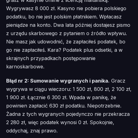
grasz w kasynie online z licencją maltańską.
Wygrywasz 8 000 zł. Kasyno nie pobiera polskiego
podatku, bo nie jest polskim płatnikiem. Wpłacasz
pieniądze na konto. Dwa lata później dostajesz pismo
z urzędu skarbowego z pytaniem o źródło wpływu.
Nie masz jak udowodnić, że zapłaciłeś podatek, bo
go nie zapłaciłeś. Kara? Podatek plus odsetki, a w
skrajnych przypadkach postępowanie
karnoskarbowe.
Błąd nr 2: Sumowanie wygranych i panika.
Gracz
wygrywa w ciągu wieczoru: 1 500 zł, 800 zł, 2 100 zł,
1 900 zł. Łącznie 6 300 zł. Wpada w panikę, że
powinien zapłacić 630 zł podatku. Niepotrzebnie.
Żadna z tych wygranych pojedynczo nie przekracza
2 280 zł, więc podatek wynosi 0 zł. Spokojnie,
oddychaj, znaj prawo.