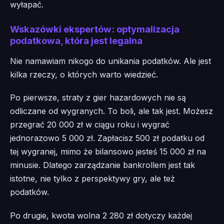
wyłapać.
Wskazówki ekspertów: optymalizacja
podatkowa, która jest legalna
Nie namawiam nikogo do unikania podatków. Ale jest
kilka rzeczy, o których warto wiedzieć.
Po pierwsze, straty z gier hazardowych nie są
odliczane od wygranych. To boli, ale tak jest. Możesz
przegrać 20 000 zł w ciągu roku i wygrać
jednorazowo 5 000 zł. Zapłacisz 500 zł podatku od
tej wygranej, mimo że bilansowo jesteś 15 000 zł na
minusie. Dlatego zarządzanie bankrollem jest tak
istotne, nie tylko z perspektywy gry, ale też
podatków.
Po drugie, kwota wolna 2 280 zł dotyczy każdej