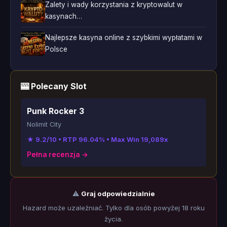
Zalety i wady korzystania z kryptowalut w
kasynach…
Najlepsze kasyna online z szybkimi wypłatami w
Polsce
🎰 Polecany Slot
Punk Rocker 3
Nolimit City
★ 9.2/10 • RTP 96.04% • Max Win 19,089x
Pełna recenzja →
⚠️
Graj odpowiedzialnie
Hazard może uzależniać. Tylko dla osób powyżej 18 roku
życia.