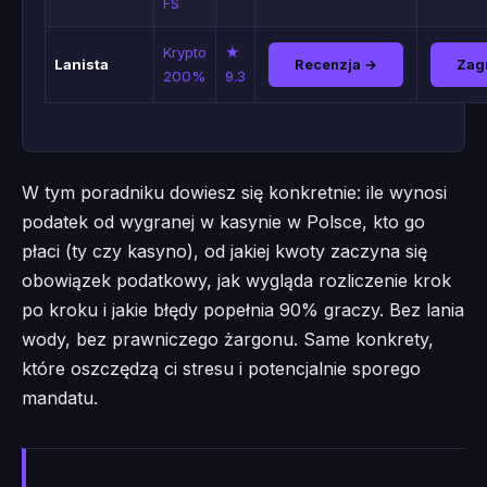
FS
Krypto
★
Lanista
Recenzja →
Zag
200%
9.3
W tym poradniku dowiesz się konkretnie: ile wynosi
podatek od wygranej w kasynie w Polsce, kto go
płaci (ty czy kasyno), od jakiej kwoty zaczyna się
obowiązek podatkowy, jak wygląda rozliczenie krok
po kroku i jakie błędy popełnia 90% graczy. Bez lania
wody, bez prawniczego żargonu. Same konkrety,
które oszczędzą ci stresu i potencjalnie sporego
mandatu.