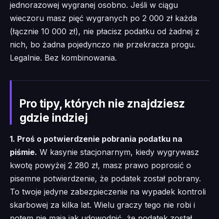
jednorazowej wygranej osobno. Jeśli w ciągu
wieczoru masz pięć wygranych po 2 000 zł każda
(łącznie 10 000 zł), nie płacisz podatku od żadnej z
nich, bo żadna pojedynczo nie przekracza progu.
Legalnie. Bez kombinowania.
Pro tipy, których nie znajdziesz
gdzie indziej
1. Proś o potwierdzenie pobrania podatku na
piśmie.
W kasynie stacjonarnym, kiedy wygrywasz
kwotę powyżej 2 280 zł, masz prawo poprosić o
pisemne potwierdzenie, że podatek został pobrany.
To twoje jedyne zabezpieczenie na wypadek kontroli
skarbowej za kilka lat. Wielu graczy tego nie robi i
potem nie mają jak udowodnić, że podatek został