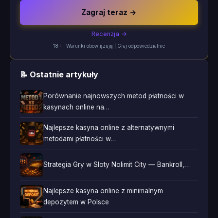
Zagraj teraz →
Recenzja →
18+ | Warunki obowiązują | Graj odpowiedzialnie
📝 Ostatnie artykuły
Porównanie najnowszych metod płatności w
kasynach online na…
Najlepsze kasyna online z alternatywnymi
metodami płatności w…
Strategia Gry w Sloty Nolimit City — Bankroll,…
Najlepsze kasyna online z minimalnym
depozytem w Polsce