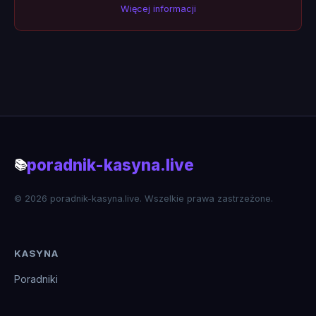
Więcej informacji
poradnik-kasyna.live
📚
© 2026 poradnik-kasyna.live. Wszelkie prawa zastrzeżone.
KASYNA
Poradniki