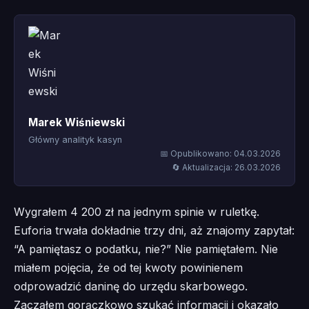
Marek Wiśniewski
Główny analityk kasyn
📅 Opublikowano: 04.03.2026
🔄 Aktualizacja: 26.03.2026
Wygrałem 4 200 zł na jednym spinie w ruletkę.
Euforia trwała dokładnie trzy dni, aż znajomy zapytał:
“A pamiętasz o podatku, nie?” Nie pamiętałem. Nie
miałem pojęcia, że od tej kwoty powinienem
odprowadzić daninę do urzędu skarbowego.
Zacząłem gorączkowo szukać informacji i okazało