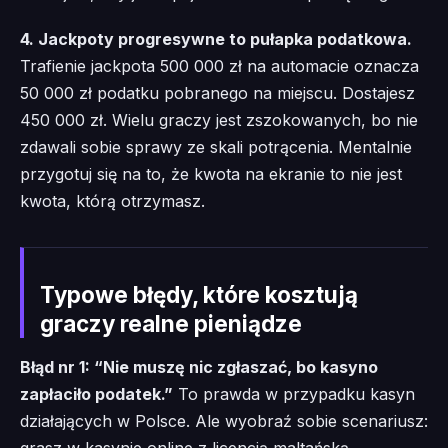
4. Jackpoty progresywne to pułapka podatkowa.
Trafienie jackpota 500 000 zł na automacie oznacza
50 000 zł podatku pobranego na miejscu. Dostajesz
450 000 zł. Wielu graczy jest zszokowanych, bo nie
zdawali sobie sprawy ze skali potrącenia. Mentalnie
przygotuj się na to, że kwota na ekranie to nie jest
kwota, którą otrzymasz.
Typowe błędy, które kosztują
graczy realne pieniądze
Błąd nr 1: “Nie muszę nic zgłaszać, bo kasyno
zapłaciło podatek.”
To prawda w przypadku kasyn
działających w Polsce. Ale wyobraź sobie scenariusz: