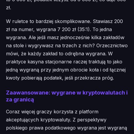
zł.
W ruletce to bardziej skomplikowane. Stawiasz 200
zł na numer, wygrana 7 200 zł (35:1). To jedna
wygrana. Ale jeśli masz jednocześnie kilka zakładów
na stole i wygrywasz na trzech z nich? Orzecznictwo
mówi, że każdy zakład to odrębna wygrana. W
praktyce kasyna stacjonarne raczej traktują to jako
jedną wygraną przy jednym obrocie koła i od łącznej
kwoty pobierają podatek, jeśli przekracza próg.
Zaawansowane: wygrane w kryptowalutach i
za granicą
Coraz więcej graczy korzysta z platform
akceptujących kryptowaluty. Z perspektywy
polskiego prawa podatkowego wygrana jest wygraną