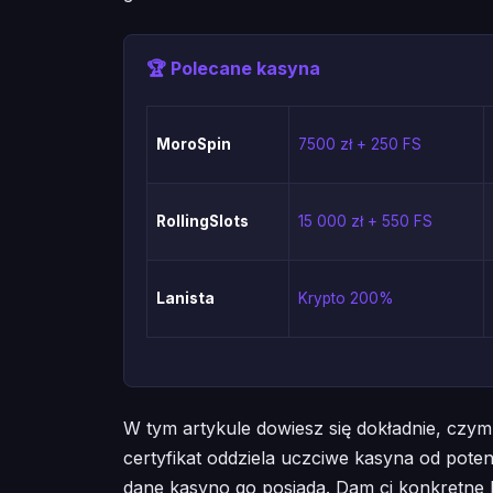
🏆 Polecane kasyna
MoroSpin
7500 zł + 250 FS
RollingSlots
15 000 zł + 550 FS
Lanista
Krypto 200%
W tym artykule dowiesz się dokładnie, czy
certyfikat oddziela uczciwe kasyna od poten
dane kasyno go posiada. Dam ci konkretne kr