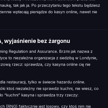
 naukę, tak jak ja. Po przeczytaniu tego tekstu będziesz
iennie wpłacają pieniądze do kasyn online, nawet nie
, wyjaśnienie bez żargonu
ng Regulation and Assurance. Brzmi jak nazwa z
tyce to niezależna organizacja z siedzibą w Londynie,
czową rzecz: sprawdza, czy kasyna online cię nie
a restauracji, tylko w świecie hazardu online.
ki ktoś niezależny nie sprawdzi kuchni, nie wiesz, co
o “kuchni” kasyna i sprawdza trzy rzeczy:
ych (RNG) faktycznie jest losowy, czy ktoś nim nie