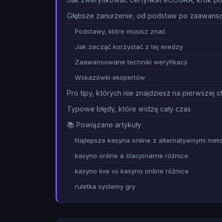
Głębsze zanurzenie, od podstaw po zaawan
Podstawy, które musisz znać
Jak zacząć korzystać z tej wiedzy
Zaawansowane techniki weryfikacji
Wskazówki ekspertów
Pro tipy, których nie znajdziesz na pierwszej 
Typowe błędy, które widzę cały czas
📚 Powiązane artykuły
Najlepsze kasyna online z alternatywnymi met
kasyno online a stacjonarne różnice
kasyno live vs kasyno online różnice
ruletka systemy gry