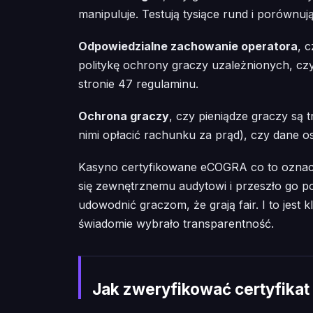
manipuluje. Testują tysiące rund i porównu
Odpowiedzialne zachowanie operatora
, 
politykę ochrony graczy uzależnionych, cz
stronie 47 regulaminu.
Ochrona graczy
, czy pieniądze graczy są
nimi opłacić rachunku za prąd), czy dane 
Kasyno certyfikowane eCOGRA co to oznacz
się zewnętrznemu audytowi i przeszło go po
udowodnić graczom, że grają fair. I to jest 
świadomie wybrało transparentność.
Jak zweryfikować certyfikat