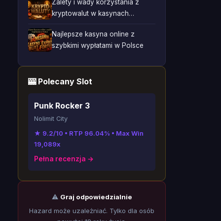
Zalety i wady korzystania z
kryptowalut w kasynach…
Najlepsze kasyna online z
szybkimi wypłatami w Polsce
🎰 Polecany Slot
Punk Rocker 3
Nolimit City
★ 9.2/10 • RTP 96.04% • Max Win
19,089x
Pełna recenzja →
⚠️
Graj odpowiedzialnie
Hazard może uzależniać. Tylko dla osób