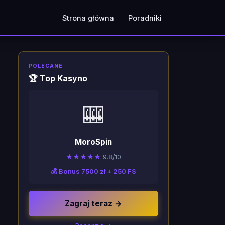
Strona główna
Poradniki
POLECANE
🏆 Top Kasyno
🎰
MoroSpin
★★★★★
9.8/10
💰 Bonus 7500 zł + 250 FS
Zagraj teraz →